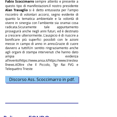
Fabio Scoccimarro
sempre attento e presente a
questo tipo di manifestazioni.
Il nostro presidente
Alan Travaglio
si è detto entusiasta per l'ampio
riscontro di volontari accorsi, segno evidente di
quanto la tematica ambientale e la volontà di
vivere in sinergia con l'ambiente sia oramai cosa
radicata.
Sicuramente tale appuntamento
proseguirà anche negli anni futuri, ed è destinato
a crescere ulteriormente. L'auspicio é di riuscire a
bonificare più superfici possibili con le azioni
messe in campo di anno in anno.
Grazie di cuore
davvero a tutti!!
Un sentito ringraziamento anche
agli organi di stampa intervenuti che hanno dato
ampia evidenza
all'evento!
https://www.ansa.it/
https://www.triestea
llnews.it
Oltre che Il Piccolo, Tgr Rai FVG e
Telequattro Trieste
Discorso Ass. Scoccimarro in pdf.