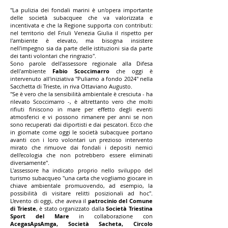
"La pulizia dei fondali marini è un'opera importante
delle società subacquee che va valorizzata e
incentivata e che la Regione supporta con contributi:
nel territorio del Friuli Venezia Giulia il rispetto per
l'ambiente è elevato, ma bisogna insistere
nell'impegno sia da parte delle istituzioni sia da parte
dei tanti volontari che ringrazio".
Sono parole dell'assessore regionale alla Difesa
dell'ambiente
Fabio Scoccimarro
che oggi è
intervenuto all'iniziativa "Puliamo a fondo 2024" nella
Sacchetta di Trieste, in riva Ottaviano Augusto.
"Se è vero che la sensibilità ambientale è cresciuta - ha
rilevato Scoccimarro -, è altrettanto vero che molti
rifiuti finiscono in mare per effetto degli eventi
atmosferici e vi possono rimanere per anni se non
sono recuperati dai diportisti e dai pescatori. Ecco che
in giornate come oggi le società subacquee portano
avanti con i loro volontari un prezioso intervento
mirato che rimuove dai fondali i depositi nemici
dell'ecologia che non potrebbero essere eliminati
diversamente".
L'assessore ha indicato proprio nello sviluppo del
turismo subacqueo "una carta che vogliamo giocare in
chiave ambientale promuovendo, ad esempio, la
possibilità di visitare relitti posizionali ad hoc".
L'evento di oggi, che aveva il
patrocinio del Comune
di Trieste
, è stato organizzato dalla
Società Triestina
Sport del Mare
in collaborazione con
AcegasApsAmga, Società Sacheta, Circolo