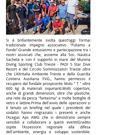
Si è brillantemente svolta quest'oggi l'ormai
tradizionale impegno associativo "Puliamo a
Fondo".
Grande entusiasmo e partecipazione tra i
nostri associati che, assieme alla Soc. Nautica
Sacheta e con il supporto in mare del Murena
Diving Sporting Club Trieste - PADI 5 Star Dive
Resort e del Circolo Sommozzatori Trieste oltre
che L'Altritalia Ambiente Trieste e della Guardia
Costiera Ausiliaria F.V.G., hanno permesso il
recupero dal fondale prospicente Molo " T " oltre
600 kg di materiali inquinanti.
Molti copertoni,
anche di grandi dimensioni, oltre che plastiche,
una rete da pesca "fantasma" e molte bottiglie di
vetro e lattine.
Prima dell'avvio delle operazioni si
è tenuto un briefing nel quale i presidenti dei
sodalizi hanno ringraziato i presenti e anche
l'Acegas Aps AMG che si dimostrano sempre
sensibili a collaborare a questi eventi!
Gradito
ospite l'Assessore regionale alla difesa
dell'ambiente, energia e sviluppo sostenibile.