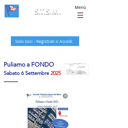
Menù
S.T.S.M.
Società Triestina Sport del Mare - ASD
Solo soci - Registrati o Accedi
Puliamo a FONDO
Sabato 6 Settembre
2025