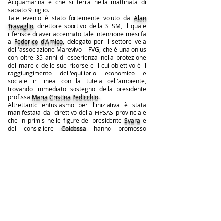
Acquamarina e che si terrà nella mattinata di
sabato 9 luglio.
Tale evento è stato fortemente voluto da
Alan
Travaglio
, direttore sportivo della STSM, il quale
riferisce di aver accennato tale intenzione mesi fa
a
Federico d'Amico
, delegato per il settore vela
dell'associazione Marevivo – FVG, che è una onlus
con oltre 35 anni di esperienza nella protezione
del mare e delle sue risorse e il cui obiettivo è il
raggiungimento dell'equilibrio economico e
sociale in linea con la tutela dell'ambiente,
trovando immediato sostegno della presidente
prof.ssa
Maria Cristina Pedicchio
.
Altrettanto entusiasmo per l'iniziativa è stata
manifestata dal direttivo della FIPSAS provinciale
che in primis nelle figure del presidente
Svara
e
del consigliere
Coidessa
hanno promosso
l'iniziativa tra i loro associati.
' così che, per la parte operativa, saranno presenti
subacquei del
Circolo Sommozzatori Trieste, della
società Sub Sea Trieste e del Murena Diving
Sporting Club.
A terra, oltre ai soci della STSM, ci saranno anche
delle rappresentanze dello
Yacht Club Adriaco e
della Soc. Triestina della Vela
con le proprie
squadre agonistiche giovanili a comprova di
quanto la tutela dell'ambiente sia da tutti
considerato come un valore da trasmettere alle