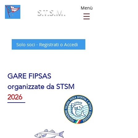
Menù
S.T.S.M.
Società Triestina Sport del Mare - ASD
Solo soci - Registrati o Accedi
GARE FIPSAS
organizzate da STSM
2026